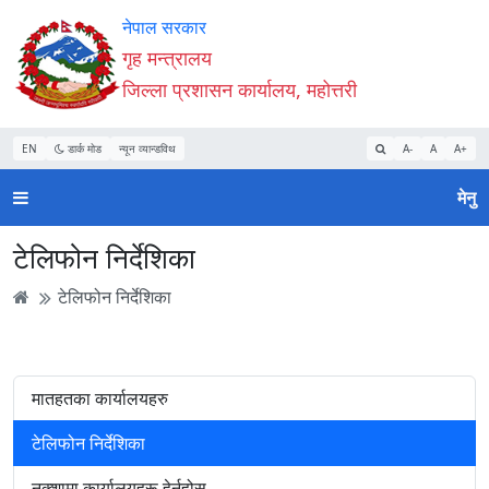
Accessibility
मुख्य
मुख्य
वेबसाइट
नेपाल सरकार
Mode
सामाग्री
नेभिगेसन
खोजमा
गृह मन्त्रालय
सुरु
पढ्नुहाेस्
पढ्नुहाेस्
जानुहोस्
जिल्ला प्रशासन कार्यालय, महोत्तरी
गर्नुहोस्
EN
डार्क मोड
न्यून व्यान्डविथ
A-
A
A+
मेनु
टेलिफोन निर्देशिका
टेलिफोन निर्देशिका
मातहतका कार्यालयहरु
टेलिफोन निर्देशिका
नक्शामा कार्यालयहरू हेर्नुहोस्