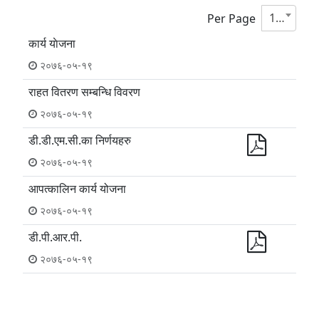
10
Per Page
कार्य याेजना
२०७६-०५-१९
राहत वितरण सम्बन्धि विवरण
२०७६-०५-१९
डी.डी.एम.सी.का निर्णयहरु
२०७६-०५-१९
आपत्कालिन कार्य योजना
२०७६-०५-१९
डी‍.पी.आर.पी.
२०७६-०५-१९