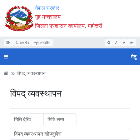
Accessibility
मुख्य
मुख्य
वेबसाइट
नेपाल सरकार
Mode
सामाग्री
नेभिगेसन
खोजमा
गृह मन्त्रालय
सुरु
पढ्नुहाेस्
पढ्नुहाेस्
जानुहोस्
जिल्ला प्रशासन कार्यालय, महोत्तरी
गर्नुहोस्
EN
डार्क मोड
न्यून व्यान्डविथ
A-
A
A+
मेनु
विपद् व्यवस्थापन
विपद् व्यवस्थापन