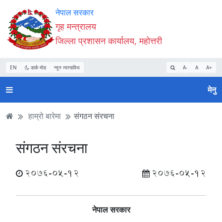
Accessibility
मुख्य
मुख्य
वेबसाइट
नेपाल सरकार
Mode
सामाग्री
नेभिगेसन
खोजमा
गृह मन्त्रालय
सुरु
पढ्नुहाेस्
पढ्नुहाेस्
जानुहोस्
जिल्ला प्रशासन कार्यालय, महोत्तरी
गर्नुहोस्
EN
डार्क मोड
न्यून व्यान्डविथ
A-
A
A+
मेनु
हाम्रो बारेमा
स‌ंगठन संरचना
स‌ंगठन संरचना
2076-05-12
2076-05-12
नेपाल सरकार