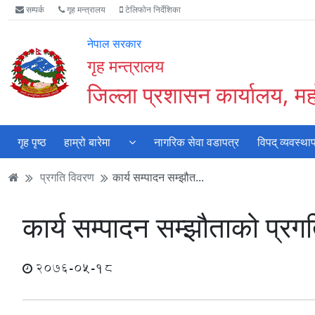
Accessibility
मुख्य
मुख्य
वेबसाइट
सम्पर्क
गृह मन्त्रालय
टेलिफोन निर्देशिका
Mode
सामाग्री
नेभिगेसन
खोजमा
सुरु
पढ्नुहाेस्
पढ्नुहाेस्
जानुहोस्
नेपाल सरकार
गर्नुहोस्
गृह मन्त्रालय
जिल्ला प्रशासन कार्यालय, महो
गृह पृष्ठ
हाम्रो बारेमा
नागरिक सेवा वडापत्र
विपद् व्यवस्था
प्रगति विवरण
कार्य सम्पादन सम्झौत...
कार्य सम्पादन सम्झौताको प्र
2076-05-18