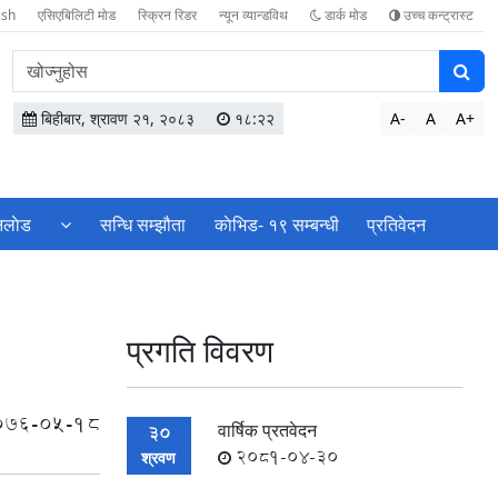
ish
एसिएबिलिटी मोड
स्क्रिन रिडर
न्यून व्यान्डविथ
डार्क मोड
उच्च कन्ट्रास्ट
वेबसाइटमा
सामग्री
खोज्नुहोस
बिहीबार, श्रावण २१, २०८३
१८:२२
A-
A
A+
लाेड
सन्धि सम्झौता
काेभिड- १९ सम्बन्धी
प्रतिवेदन
प्रगति विवरण
076-05-18
वार्षिक प्रतवेदन
30
2081-04-30
श्रवण