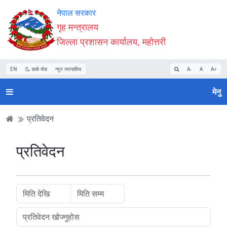
Accessibility
मुख्य
मुख्य
वेबसाइट
नेपाल सरकार
Mode
सामाग्री
नेभिगेसन
खोजमा
गृह मन्त्रालय
सुरु
पढ्नुहाेस्
पढ्नुहाेस्
जानुहोस्
जिल्ला प्रशासन कार्यालय, महोत्तरी
गर्नुहोस्
EN
डार्क मोड
न्यून व्यान्डविथ
A-
A
A+
मेनु
प्रतिवेदन
प्रतिवेदन