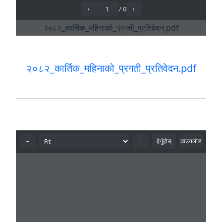
२०८२_कार्तिक_महिनाको_प्रगती_प्रतिवेदन.pdf