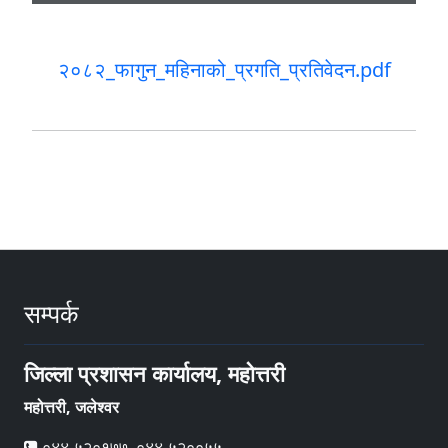
२०८२_फागुन_महिनाको_प्रगति_प्रतिवेदन.pdf
सम्पर्क
जिल्ला प्रशासन कार्यालय, महोत्तरी
महोत्तरी, जलेश्वर
०४४-५२०१७७, ०४४-५२००५५