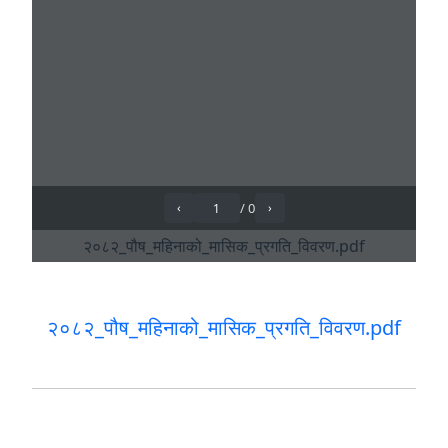
२०८२_पौष_महिनाको_मासिक_प्रगति_विवरण.pdf