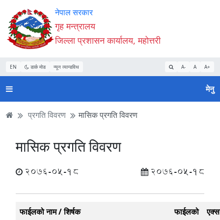
Accessibility
मुख्य
मुख्य
वेबसाइट
नेपाल सरकार
Mode
सामाग्री
नेभिगेसन
खोजमा
गृह मन्त्रालय
सुरु
पढ्नुहाेस्
पढ्नुहाेस्
जानुहोस्
जिल्ला प्रशासन कार्यालय, महोत्तरी
गर्नुहोस्
EN
डार्क मोड
न्यून व्यान्डविथ
A-
A
A+
मेनु
प्रगति विवरण
मासिक प्रगति विवरण
मासिक प्रगति विवरण
2076-05-18
2076-05-18
फाईलको नाम / शिर्षक
फाईलको
एक्