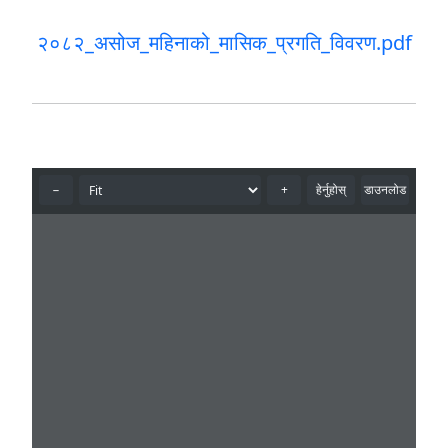
२०८२_असोज_महिनाको_मासिक_प्रगति_विवरण.pdf