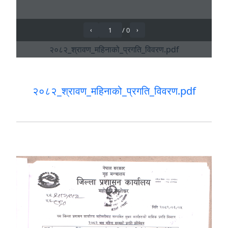
२०८२_श्रावण_महिनाको_प्रगति_विवरण.pdf