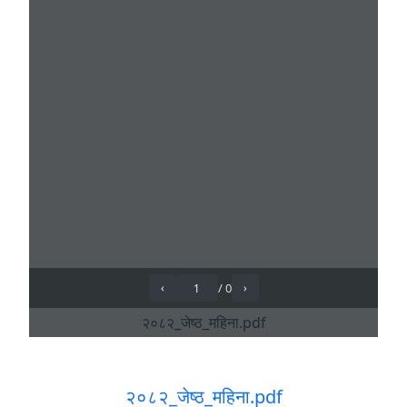
२०८२_जेष्ठ_महिना.pdf