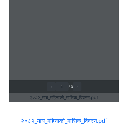
२०८२_माघ_महिनाको_मासिक_विवरण.pdf