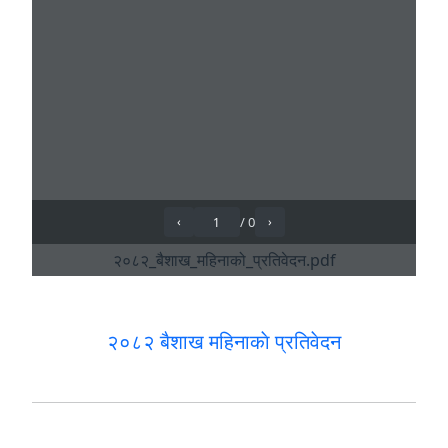
२०८२ बैशाख महिनाकाे प्रतिवेदन