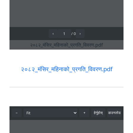
२०८२_मंसिर_महिनाको_प्रगति_विवरण.pdf