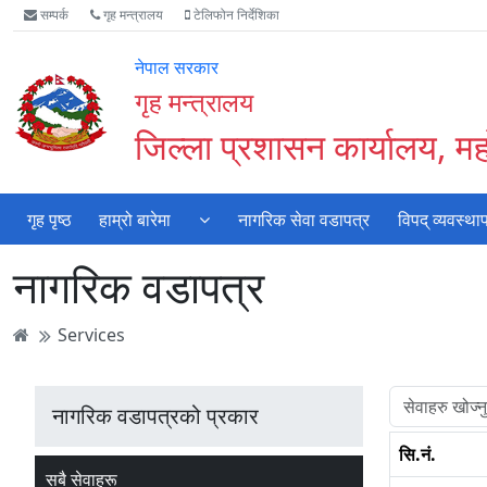
Accessibility
मुख्य
मुख्य
वेबसाइट
सम्पर्क
गृह मन्त्रालय
टेलिफोन निर्देशिका
Mode
सामाग्री
नेभिगेसन
खोजमा
सुरु
पढ्नुहाेस्
पढ्नुहाेस्
जानुहोस्
नेपाल सरकार
गर्नुहोस्
गृह मन्त्रालय
जिल्ला प्रशासन कार्यालय, महो
गृह पृष्ठ
हाम्रो बारेमा
नागरिक सेवा वडापत्र
विपद् व्यवस्था
नागरिक वडापत्र
Services
नागरिक वडापत्रको प्रकार
सि.नं.
सबै सेवाहरू