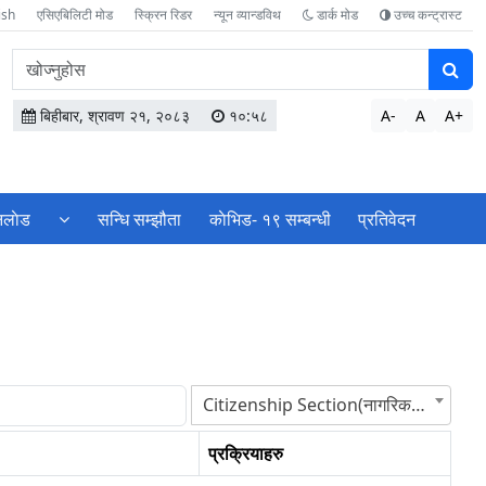
ish
एसिएबिलिटी मोड
स्क्रिन रिडर
न्यून व्यान्डविथ
डार्क मोड
उच्च कन्ट्रास्ट
वेबसाइटमा
सामग्री
खोज्नुहोस
बिहीबार, श्रावण २१, २०८३
१०:५८
A-
A
A+
लाेड
सन्धि सम्झौता
काेभिड- १९ सम्बन्धी
प्रतिवेदन
Citizenship Section(नागरिकता शाखा)
प्रक्रियाहरु