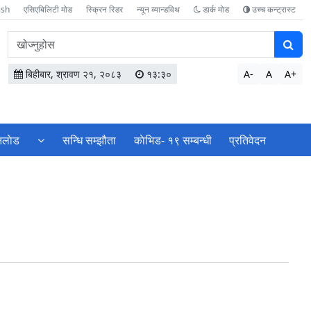
ish
एसिएबिलिटी मोड
स्क्रिन रिडर
न्यून व्यान्डविथ
डार्क मोड
उच्च कन्ट्रास्ट
वेबसाइटमा
सामग्री
खोज्नुहोस
बिहीबार, श्रावण २१, २०८३
१३:३०
A-
A
A+
लाेड
सन्धि सम्झौता
काेभिड- १९ सम्बन्धी
प्रतिवेदन