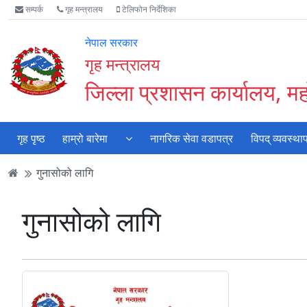
Accessibility
मुख्य
मुख्य
वेबसाइट
सम्पर्क
गृह मन्त्रालय
टेलिफोन निर्देशिका
Mode
सामाग्री
नेभिगेसन
खोजमा
सुरु
पढ्नुहाेस्
पढ्नुहाेस्
जानुहोस्
नेपाल सरकार
गर्नुहोस्
गृह मन्त्रालय
जिल्ला प्रशासन कार्यालय, महो
गृह पृष्ठ
हाम्रो बारेमा
नागरिक सेवा वडापत्र
विपद् व्यवस्था
गुनासोको लागि
गुनासोको लागि