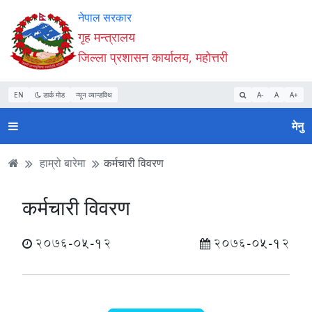
Accessibility
मुख्य
मुख्य
वेबसाइट
नेपाल सरकार
Mode
सामाग्री
नेभिगेसन
खोजमा
गृह मन्त्रालय
सुरु
पढ्नुहाेस्
पढ्नुहाेस्
जानुहोस्
जिल्ला प्रशासन कार्यालय, महोत्तरी
गर्नुहोस्
EN
डार्क मोड
न्यून व्यान्डविथ
A-
A
A+
मेनु
हाम्रो बारेमा
कर्मचारी विवरण
कर्मचारी विवरण
2076-05-12
2076-05-12