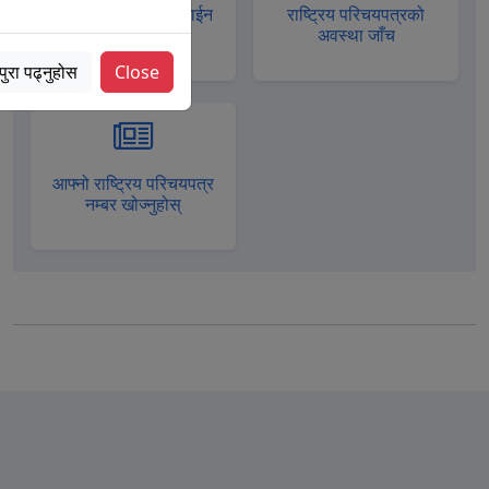
राहदानीकाे लागि अनलाईन
राष्ट्रिय परिचयपत्रको
आवेदन
अवस्था जाँच
पुरा पढ्नुहोस
Close
आफ्नो राष्ट्रिय परिचयपत्र
नम्बर खोज्नुहोस्