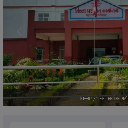
अघिल्लो
स्लाइड
जलेश्वर महादेव म