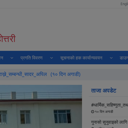
Engl
त्तरी
पन
प्रगति विवरण
सूचनाकाे हक कार्यान्यवयन
डाउन
ाख्ने_सम्बन्धी_सादर_अपिल
(१० दिन अगाडी)
ताजा अपडेट
#धार्मिक_सहिष्णुता_त
१० दिन अगाडी
गुनासो सुनुवाइको लाग