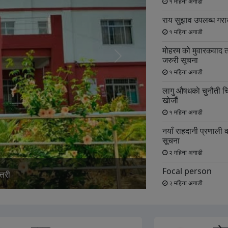
१ महिना अगाडी
राय सुझाव उपलब्ध गरा
१ महिना अगाडी
मोहरम को मुवारकवाद त
जरुरी सूचना
अर्को
१ महिना अगाडी
स्लाइड
लागु औषधकाे चुनौती च
खाेजौं
१ महिना अगाडी
नयाँ राहदानी प्रणाली का
सूचना
२ महिना अगाडी
Focal person
न्दिर
२ महिना अगाडी
अवैध शैक्षिक परामर्श के
२ महिना अगाडी