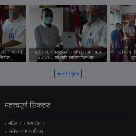
त्तरीकाे अा.व.
प्र.जि.अ. र प्रशासकीय अधिकृत बीच आ.व.
प्र.जि.अ. श्
िरीक्...
०७७/७८ काे लागि कार्यसम्पादन सम्...
स्
सबै हेर्नुहोस
महत्त्वपूर्ण लिंकहरु
मटिहानी नगरपालिका
जलेश्वर नगरपालिका