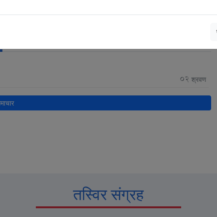
सूचना
02
श्रवण
माचार
तस्विर संग्रह