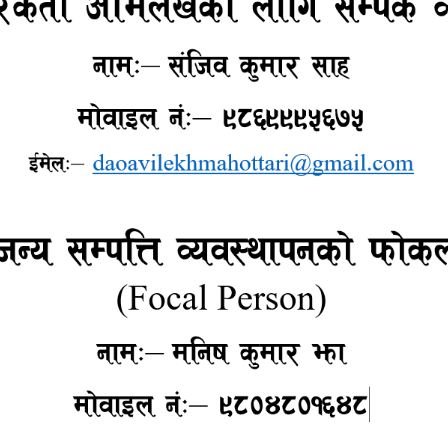
ल
११
श्रवण
१९
अषाढ
११
अषाढ
०९
अषाढ
०९
अषाढ
२३
जेष्ठ
हेर्नुहाेस्