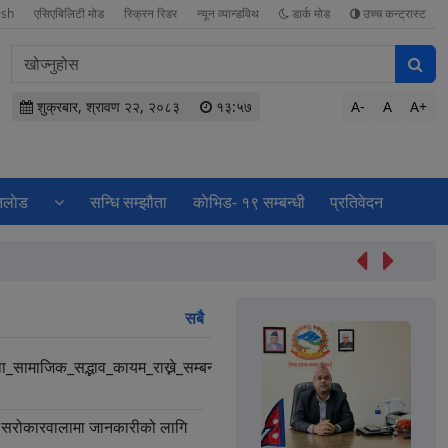
ish
एसिएबिलिटी मोड
स्क्रिन रिडर
न्यून व्यान्डविथ
डार्क मोड
उच्च कन्ट्रास्ट
वेबसाइटमा
सामग्री
खोज्नुहोस
शुक्रबार, श्रावण २२, २०८३
१३:५७
A-
A
A+
लाेड
सन्धि सम्झौता
काेभिड- १९ सम्बन्धी
प्रतिवेदन
गुनासो सुनुवाइको
सबै
था_सामाजिक_सद्भाव_कायम_राख्ने_सम्बन्धी_सादर_अपिल
ि सरोकारवालामा जानकारीको लागि