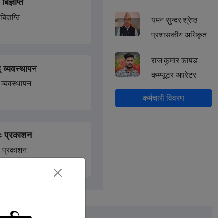
 बिज्ञप्ति
्ताह (Price Transparency Week)
 ।
बिज्ञप्ति
यमन सुन्दर श्रेष्ठ
प्रशासकीय अधिकृत
यमन तथा राजस्व संरक्षण सम्बन्धी
राज कुमार कापड
् व्यवस्थापन
कम्प्यूटर अपरेटर
 व्यवस्थापन
सबै हेर्नुहोस
कर्मचारी विवरण
ः प्रकाशन
ः प्रकाशन